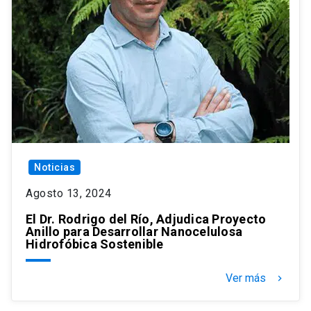
Noticias
Agosto 13, 2024
El Dr. Rodrigo del Río, Adjudica Proyecto
Anillo para Desarrollar Nanocelulosa
Hidrofóbica Sostenible
Ver más
keyboard_arrow_right