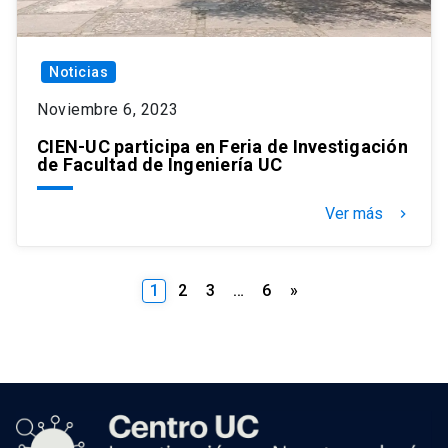
Noticias
Noviembre 6, 2023
CIEN-UC participa en Feria de Investigación
de Facultad de Ingeniería UC
Ver más
keyboard_arrow_right
Paginación
1
2
3
…
6
»
de
entradas