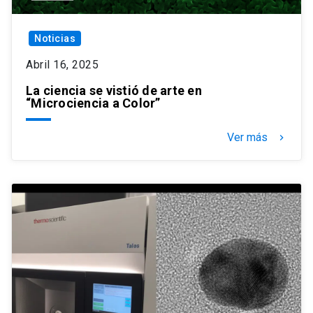
Noticias
Abril 16, 2025
La ciencia se vistió de arte en
“Microciencia a Color”
Ver más
keyboard_arrow_right