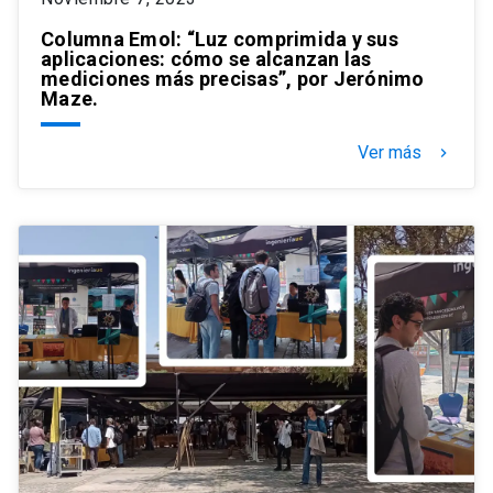
Columna Emol: “Luz comprimida y sus
aplicaciones: cómo se alcanzan las
mediciones más precisas”, por Jerónimo
Maze.
Ver más
keyboard_arrow_right