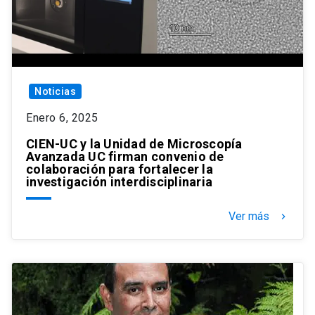
Noticias
Enero 6, 2025
CIEN-UC y la Unidad de Microscopía
Avanzada UC firman convenio de
colaboración para fortalecer la
investigación interdisciplinaria
Ver más
keyboard_arrow_right