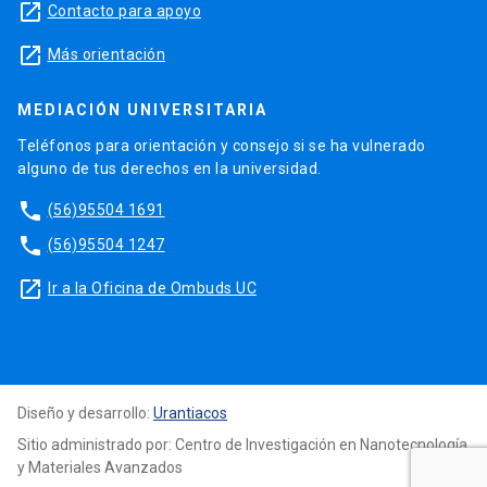
launch
Contacto para apoyo
sobre metales.
información (i.e. válvulas de espín y memorias de
launch
acceso aleatorio). El avance en este amplio
Más orientación
campo de investigación ha traído como
consecuencia el surgimiento de un nuevo tipo de
MEDIACIÓN UNIVERSITARIA
electrónica basada en la manipulación del espín
Teléfonos para orientación y consejo si se ha vulnerado
de los electrones conocida como Espintrónica.
alguno de tus derechos en la universidad.
Las actividades de esta línea de investigación
phone
(56)95504 1691
estarán centradas en la investigación teórica y
phone
(56)95504 1247
experimental de las propiedades de capas, en las
launch
multicapas magnéticas y en la modelación de
Ir a la Oficina de Ombuds UC
nuevas estructuras.
Diseño y desarrollo:
Urantiacos
Sitio administrado por: Centro de Investigación en Nanotecnología
y Materiales Avanzados