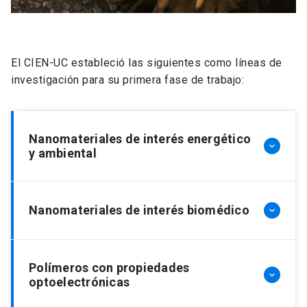
El CIEN-UC estableció las siguientes como líneas de
investigación para su primera fase de trabajo:
Nanomateriales de interés energético
keyboard_arrow_down
y ambiental
Conversión de energía
Nanomateriales de interés biomédico
keyboard_arrow_down
La captura eficiente de energía solar mediante la
utilización de semiconductores para generar
Bio-nanomateriales
hidrógeno a partir de la división de la molécula de
Polímeros con propiedades
keyboard_arrow_down
optoelectrónicas
agua (fotoelectrólisis del agua), sigue siendo uno
Una creciente ola de excitación científica ha sido
de los mayores desafíos en las ciencias de la
producida por la combinación de dispositivos de