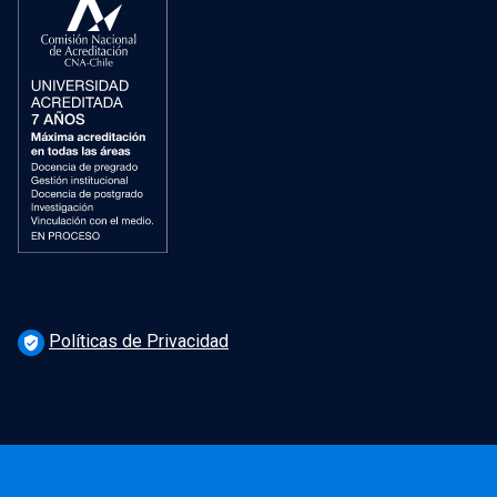
Políticas de Privacidad
verified_user