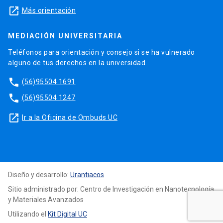
launch
Más orientación
MEDIACIÓN UNIVERSITARIA
Teléfonos para orientación y consejo si se ha vulnerado
alguno de tus derechos en la universidad.
phone
(56)95504 1691
phone
(56)95504 1247
launch
Ir a la Oficina de Ombuds UC
Diseño y desarrollo:
Urantiacos
Sitio administrado por: Centro de Investigación en Nanotecnología
y Materiales Avanzados
Utilizando el
Kit Digital UC