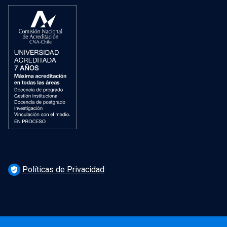
Políticas de Privacidad
verified_user