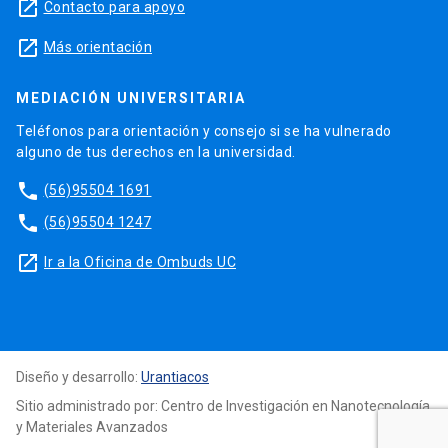
launch
Contacto para apoyo
launch
Más orientación
MEDIACIÓN UNIVERSITARIA
Teléfonos para orientación y consejo si se ha vulnerado
alguno de tus derechos en la universidad.
phone
(56)95504 1691
phone
(56)95504 1247
launch
Ir a la Oficina de Ombuds UC
Diseño y desarrollo:
Urantiacos
Sitio administrado por: Centro de Investigación en Nanotecnología
y Materiales Avanzados