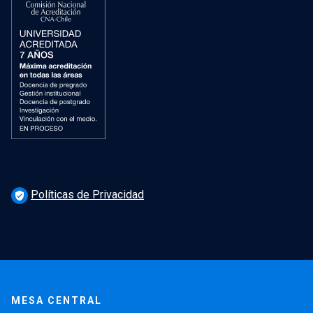
Políticas de Privacidad
verified_user
MESA CENTRAL