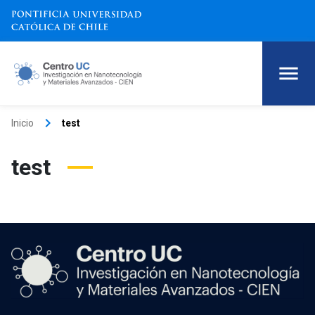
keyboard_arrow_right
Inicio
test
test