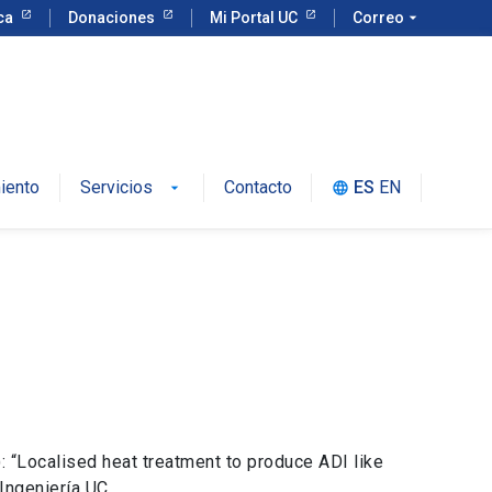
eca
Donaciones
Mi Portal UC
Correo
arrow_drop_down
iento
Servicios
Contacto
ES
EN
language
 “Localised heat treatment to produce ADI like
Ingeniería UC.