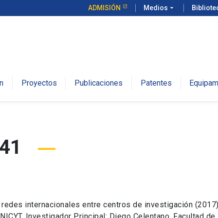
ADMISIÓN
Medios
arrow_drop_down
Bibliot
n
Proyectos
Publicaciones
Patentes
Equipam
041
des internacionales entre centros de investigación (2017):
ONICYT. Investigador Principal: Diego Celentano, Facultad de 