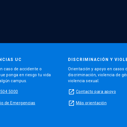
NCIAS UC
DISCRIMINACIÓN Y VIOL
n caso de accidente o
Orientación y apoyo en casos 
que ponga en riesgo tu vida
discriminación, violencia de g
 algún campus.
violencia sexual.
launch
5504 5000
Contacto para apoyo
launch
sitio de Emergencias
Más orientación