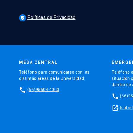
Políticas de Privacidad
verified_user
MESA CENTRAL
EMERGE
Teléfono para comunicarse con las
Teléfono e
distintas áreas de la Universidad.
situación 
dentro de
phone
(56)95504 4000
phone
(56)9
launch
Ir al 