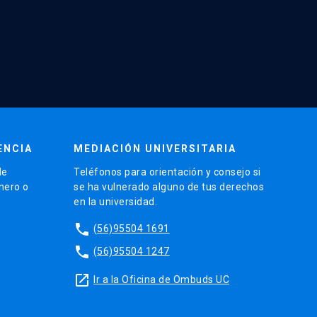
ENCIA
MEDIACIÓN UNIVERSITARIA
de
Teléfonos para orientación y consejo si
énero o
se ha vulnerado alguno de tus derechos
en la universidad.
phone
(56)95504 1691
phone
(56)95504 1247
launch
Ir a la Oficina de Ombuds UC