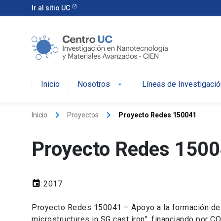
Ir al sitio UC
Inicio
Nosotros
Líneas de Investigació
keyboard_arrow_right
keyboard_arrow_right
Inicio
Proyectos
Proyecto Redes 150041
Proyecto Redes 150
event
2017
Proyecto Redes 150041 – Apoyo a la formación de re
microstructures in SG cast iron”, financiando por C