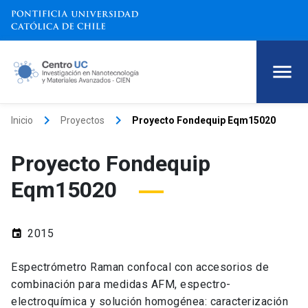
keyboard_arrow_right
keyboard_arrow_right
Inicio
Proyectos
Proyecto Fondequip Eqm15020
Proyecto Fondequip
Eqm15020
2015
event
Espectrómetro Raman confocal con accesorios de
combinación para medidas AFM, espectro-
electroquímica y solución homogénea: caracterización