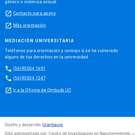
género o violencia sexual.
launch
Contacto para apoyo
launch
Más orientación
MEDIACIÓN UNIVERSITARIA
Teléfonos para orientación y consejo si se ha vulnerado
alguno de tus derechos en la universidad.
phone
(56)95504 1691
phone
(56)95504 1247
launch
Ir a la Oficina de Ombuds UC
Diseño y desarrollo:
Urantiacos
Sitio administrado por: Centro de Investigación en Nanotecnología