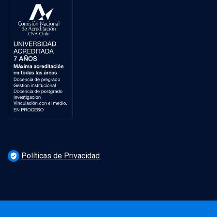
Políticas de Privacidad
verified_user