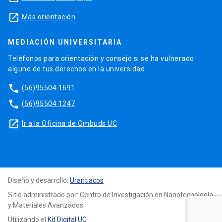
launch
Más orientación
MEDIACIÓN UNIVERSITARIA
Teléfonos para orientación y consejo si se ha vulnerado
alguno de tus derechos en la universidad.
phone
(56)95504 1691
phone
(56)95504 1247
launch
Ir a la Oficina de Ombuds UC
Diseño y desarrollo:
Urantiacos
Sitio administrado por: Centro de Investigación en Nanotecnología
y Materiales Avanzados
Utilizando el
Kit Digital UC