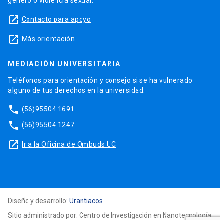
género o violencia sexual.
launch
Contacto para apoyo
launch
Más orientación
MEDIACIÓN UNIVERSITARIA
Teléfonos para orientación y consejo si se ha vulnerado
alguno de tus derechos en la universidad.
phone
(56)95504 1691
phone
(56)95504 1247
launch
Ir a la Oficina de Ombuds UC
Diseño y desarrollo:
Urantiacos
Sitio administrado por: Centro de Investigación en Nanotecnología