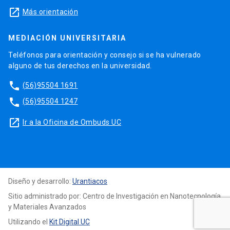
launch
Más orientación
MEDIACIÓN UNIVERSITARIA
Teléfonos para orientación y consejo si se ha vulnerado
alguno de tus derechos en la universidad.
phone
(56)95504 1691
phone
(56)95504 1247
launch
Ir a la Oficina de Ombuds UC
Diseño y desarrollo:
Urantiacos
Sitio administrado por: Centro de Investigación en Nanotecnología
y Materiales Avanzados
Utilizando el
Kit Digital UC