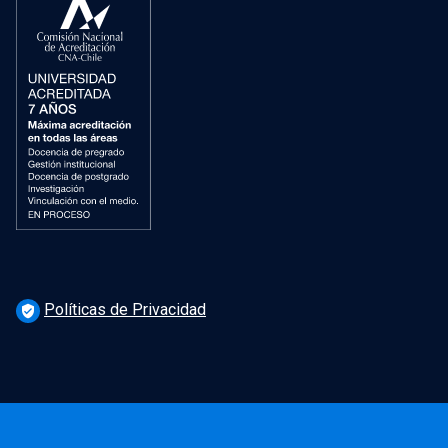
Políticas de Privacidad
verified_user